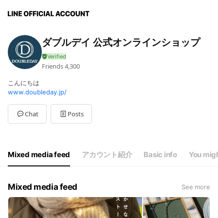
ダブルデイ 公式オンラインショップ
Friends
4,300
こんにちは
www.doubleday.jp/
Chat
Posts
Mixed media feed
アカウント紹介
Basic info
You migh
Mixed media feed
See more