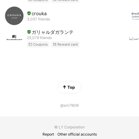
crouka
3,057 friends
ガリャルダガランテ
25,079 friends
Coupons
Reward card
Top
@srn7906l
© LY Corporation
Report
Other official accounts