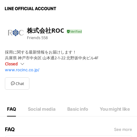
株式会社ROC
Friends
558
採用に関する最新情報をお届けします！
兵庫県 神戸市中央区 山本通2-1-22 北野坂中央ビル4F
Closed
www.rocinc.co.jp/
Sun
Closed
Mon
10:00 - 19:00
Tue
10:00 - 19:00
Chat
Wed
10:00 - 19:00
Thu
10:00 - 19:00
Fri
10:00 - 19:00
Sat
Closed
FAQ
Social media
Basic info
You might like
10:00〜19:00
FAQ
See more