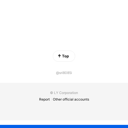
Top
@sri8085i
© LY Corporation
Report
Other official accounts