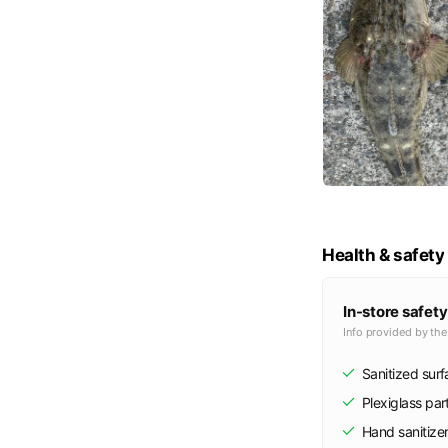
Health & safety
In-store safety
Info provided by th
Sanitized sur
Plexiglass part
Hand sanitize