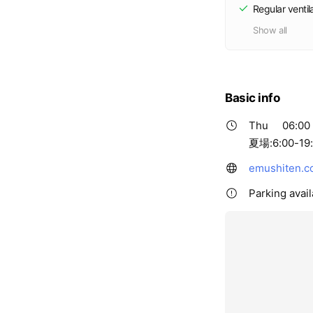
Regular ventil
Show all
Basic info
Thu
06:00 
夏場:6:00-19
emushiten.c
Parking avail