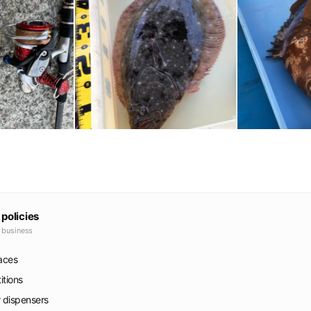
 policies
e business
faces
itions
r dispensers