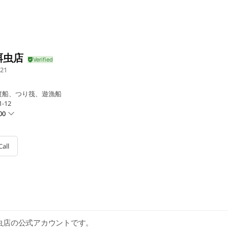
餌虫店
21
渡船、つり筏、遊漁船
-12
00
Call
:7:00-18:00頃
虫店の公式アカウントです。