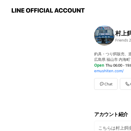
村上
Friends
2
釣具・つり餌販売、
広島県 福山市 内海町1
Open
Thu 06:00 - 19:
emushiten.com/
Sun
06:00 - 19:00
Mon
06:00 - 19:00
Tue
06:00 - 19:00
Chat
Wed
06:00 - 19:00
Thu
06:00 - 19:00
Fri
06:00 - 19:00
Sat
06:00 - 19:00
夏場:6:00-19:00頃 冬場
アカウント紹介
こちらは村上餌