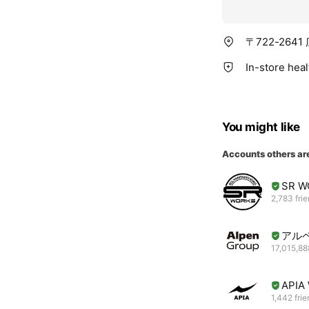
〒722-264
In-store hea
You might like
Accounts others ar
SR W
2,783 fri
アル
17,015,88
APIA
1,442 fri