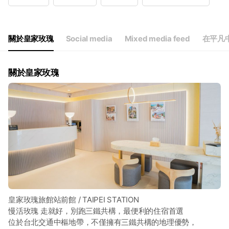
Wed
00:00 - 00:00
Thu
00:00 - 00:00
Fri
00:00 - 00:00
Sat
00:00 - 00:00
關於皇家玫瑰
Social media
Mixed media feed
在平凡
24hr
關於皇家玫瑰
皇家玫瑰旅館站前館 / TAIPEI STATION
慢活玫瑰 走就好，別跑三鐵共構，最便利的住宿首選
位於台北交通中樞地帶，不僅擁有三鐵共構的地理優勢，