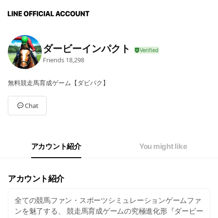
ダービーインパクト
Friends
18,298
無料競走馬育成ゲーム【ダビパク】
Chat
アカウント紹介
You might like
アカウント紹介
全ての競馬ファン・スポーツシミュレーションゲームファ
ンを魅了する、 競走馬育成ゲームの究極進化形『ダービー