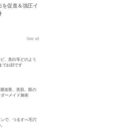
出を促進＆強圧イ
身
See all
復元磁気パック
キビ、美白等どのよう
磁石で剥がす特殊なパック★毛
までお顔です
に密着させ浸透させます。血流
塗る金の糸
浮腫改善、美肌、眼の
通常のお肌を傷めてしまう酸性で
ーダーメイド施術
める最先端ピーリング！ハリ艶
ヒト由来幹細胞CEP導入
シンで、つるすべ毛穴
100%原料の生ヒト幹細胞上精
い。
全てのお悩みに ◎施術後に残っ