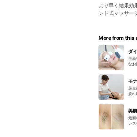
より早く結果効
ンド式マッサー
More from this
ダ
最新
なお
モ
最先
疲れ
美
最新
レス