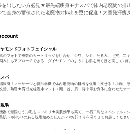
果を出したい方必見★最先端痩身モナスパで体内老廃物の排
ジで全身の蓄積された老廃物の排出を更に促進！大量発汗痩
 account
イヤモンドフォトフェイシャル
式のフォトで複数のカートリッジを組合せ、シワ、シミ、たるみ、毛穴、二
悩みにもアプローチできる、ダイヤモンドのようにお肌を磨くほど美しく♪首
ナスパ
端痩身！マッサージと特殊器機で体内老廃物の排出を促進！痩せる！小顔、
改善、熟睡★育成光線温水マット＋頭、首、肩、背中等お身体に合わせたオ
肌脱毛
機器で頑固なうぶ毛もスッキリ★美肌効果も高く、一石二鳥なスペシャルマ
美肌へ♪終わりのある脱毛始めませんか？※お顔そりを済ませてお越しくださ