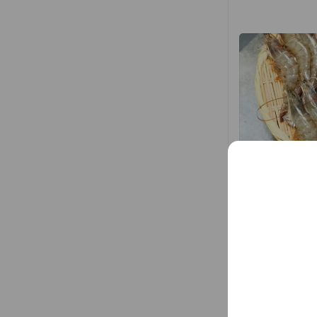
帳號簡介
經營溪和冷凍水
遷居宜蘭頭城，
父親簡溪焰在海
好，逐漸建立口
...
See more
向現代化經營。
了更多現代化處