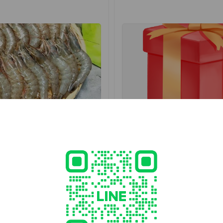
產食品有限公司的簡氏家族原本居住在宜蘭的龜山島上，以捕魚為生
民國45年現任總經理簡大新的祖父在彭佳嶼海 域發生船難，祖母與當
邊搭建起簡陋的魚寮，進行簡單的水產品加工，維持一家子生計。也
碑與行 銷通路，甚至外銷到日本。民國86年，正式成立了溪和冷凍水
民國96年因業務擴展，第三代簡大新遷廠至利澤工業區現址，除了設
理設備，並通過HACCP認證，在公司業務穩定發展後，97年更在宜