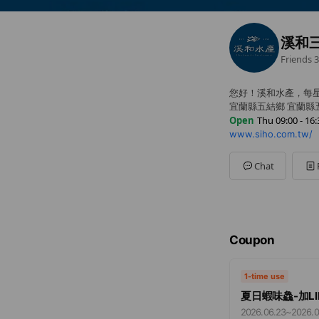
溪和
Friends
3
您好！溪和水產，每
宜蘭縣五結鄉 宜蘭縣
Open
Thu 09:00 - 16:
www.siho.com.tw/
Sun
09:00 - 16:30
Mon
09:00 - 16:30
Tue
09:00 - 16:30
Chat
Wed
Closed
Thu
09:00 - 16:30
Fri
09:00 - 16:30
Sat
09:00 - 16:30
早上9點到下午4點半
Coupon
1-time use
夏日蝦味鱻-加L
2026.06.23
~
2026.0