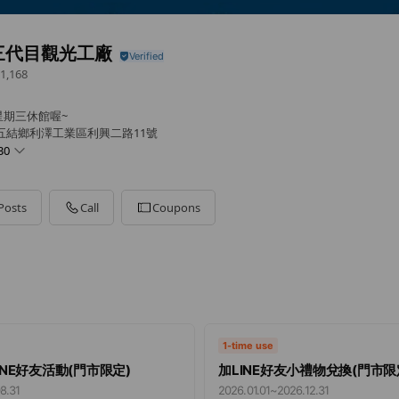
三代目觀光工廠
1,168
星期三休館喔~
五結鄉利澤工業區利興二路11號
30
Posts
Call
Coupons
（週三公休）
1-time use
INE好友活動(門市限定)
加LINE好友小禮物兌換(門市限
8.31
2026.01.01
~
2026.12.31