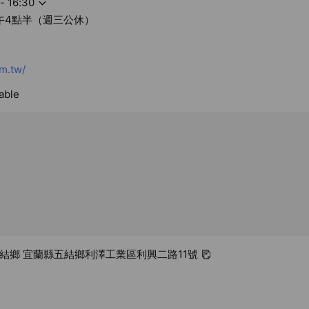
- 16:30
午4點半（週三公休）
m.tw/
able
五結鄉 宜蘭縣五結鄉利澤工業區利興二路11號