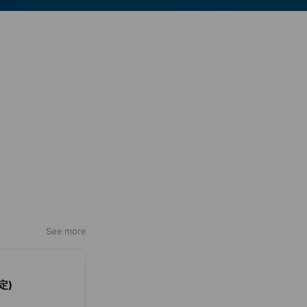
See more
定)