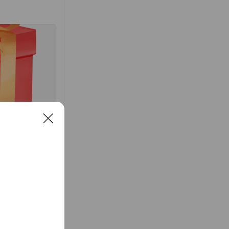
C
l
o
s
e
，後因生活不方便
時念初一13歲的
因為產品品質很
產食品公司，並邁
立新廠房，也增購
蘭縣政府工策會輔