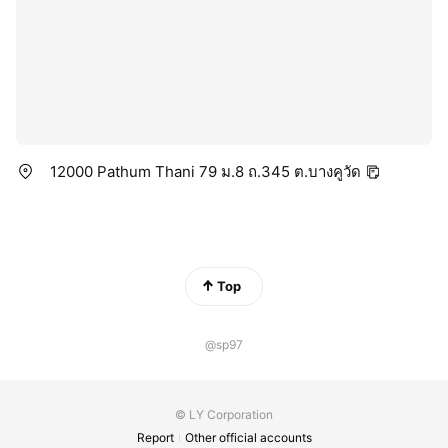
12000 Pathum Thani 79 ม.8 ถ.345 ต.บางคูวัด
Top
@sp97
© LY Corporation
Report
Other official accounts