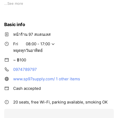
- เครื่องมือช่าง อุปกรณ์งานเชื่อม ใบตัด ใบเจียร
...
See more
-อุปกรณ์รถยนต์ ออโต้ น้ำยา สเปรย์ต่างๆ
-ล้อประตูบ้าน ประตูรั้ว อุปกรณ์ประตู
Basic info
หากต้องการใบเสนอราคา หรือต้องการสั่งซื้อจำนวนมาก สามารถ
หน้าร้าน 97 สแตนเลส
ติดต่อได้
LINE ID : @sp97
Fri
08:00 - 17:00
TEL: 097-478-9797
หยุดทุกวันอาทิตย์
www.sp97supply.com
~ ฿100
0974789797
www.sp97supply.com/
1 other items
Cash accepted
20 seats, free Wi-Fi, parking available, smoking OK