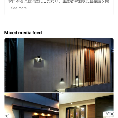
や日本酒は新潟産にこだわり、生産者や酒蔵に直接話を聞
きに行ったり、体験してみたり。メニュー一つ一つにスタ
...
See more
ッフ自身の「これをぜひ食べて飲んでほしい」という思い
が込められています。 お店が全てオープンキッチンなのも
スタッフとの会話やコミュニケーションを一つのつまみと
して楽しんでもらいたいから。食べて飲んで楽しかった！
Mixed media feed
と思っていただければ何よりです。 皆様のお越しをお待ち
しております。