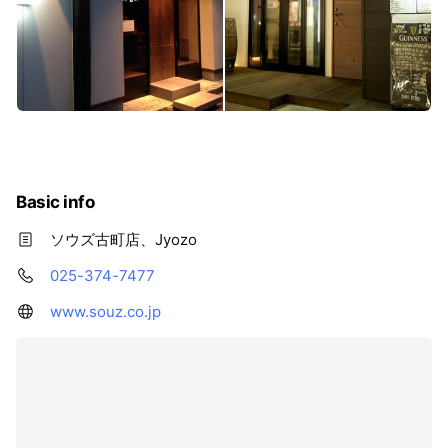
Basic info
ソウズ古町店、Jyozo
025-374-7477
www.souz.co.jp