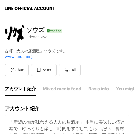
ソウズ
Friends
262
古町「大人の居酒屋」ソウズです。
www.souz.co.jp
Chat
Posts
Call
アカウント紹介
Mixed media feed
Basic info
You migh
アカウント紹介
「新潟の旬が味わえる大人の居酒屋」 本当に美味しい酒と
肴で、ゆっくりと楽しい時間をすごしてもらいたい… 食材