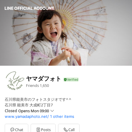
ヤマダフォト
Friends
1,650
石川県能美市のフォトスタジオです^ ^
石川県 能美市 大成町2丁目7
Closed
Opens Mon 09:00
www.yamadaphoto.net/
1 other items
Sun
09:00 - 18:00
Mon
09:00 - 18:00
Tue
09:00 - 18:00
Chat
Posts
Call