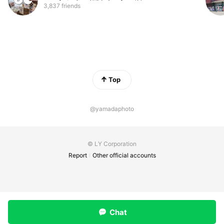
3,837 friends
Top
@yamadaphoto
© LY Corporation
Report
Other official accounts
Chat