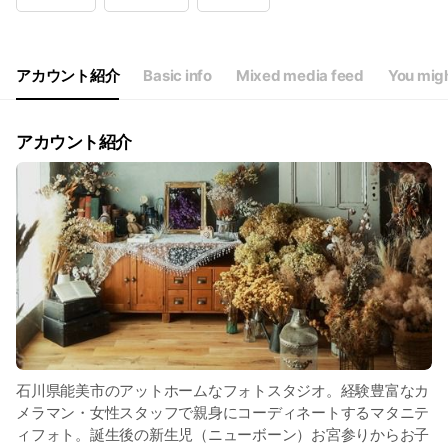
Wed
Closed
Thu
09:00 - 18:00
Fri
09:00 - 18:00
Sat
09:00 - 18:00
アカウント紹介
Basic info
Mixed media feed
You migh
第１第３木曜日も定休日となります
アカウント紹介
石川県能美市のアットホームなフォトスタジオ。経験豊富なカ
メラマン・女性スタッフで親身にコーディネートするマタニテ
ィフォト。誕生後の新生児（ニューボーン）お宮参りからお子