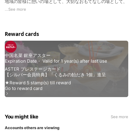
地域の皆様に憩いの場として、大切なおもてなしの場として、
長年ご愛顧いただいております。
...
See more
同じ建物内の1階にはデリカショップが併設されており、銀座
アスターの味をご家庭でもお楽しみいただけます。
Reward cards
You might like
See more
Accounts others are viewing