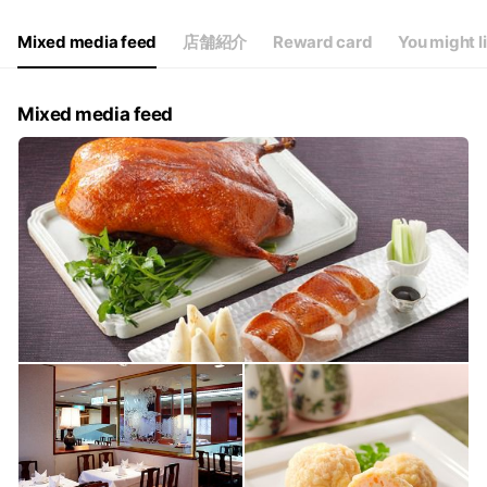
Mixed media feed
店舗紹介
Reward card
You might l
Mixed media feed