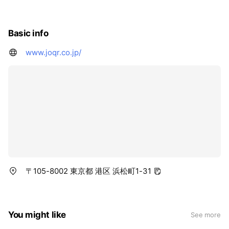
Basic info
www.joqr.co.jp/
〒105-8002 東京都 港区 浜松町1-31
You might like
See more