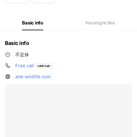
Basic info
You might like
Basic info
不定休
Free call
LINE Call
ank-wildlife.com