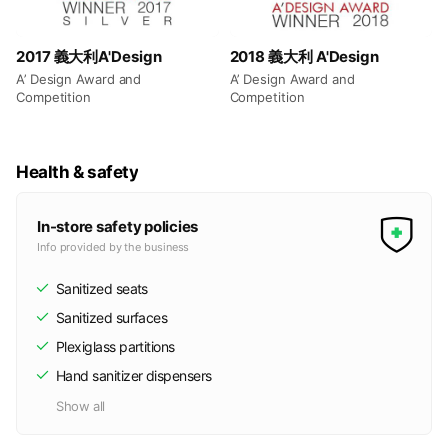
2017 義大利A'Design
2018 義大利 A'Design
A’ Design Award and
A’ Design Award and
Competition
Competition
Health & safety
In-store safety policies
Info provided by the business
Sanitized seats
Sanitized surfaces
Plexiglass partitions
Hand sanitizer dispensers
Show all