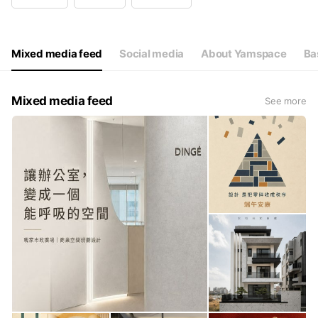
平日 9:00-19:00；週六11:00-16:00
Mixed media feed
Social media
About Yamspace
Ba
Mixed media feed
See more