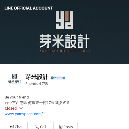
芽米設計
Friends
4,758
Be your friend
台中市西屯區 何厝東一街17號 凱撒名園
Closed
www.yamspace.com/
Mon
09:00 - 19:00
Sun
Closed
Sat
11:00 - 16:00
Chat
Call
Posts