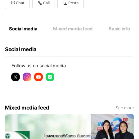
Tue
Open 24 hours
Chat
Call
Posts
Wed
Open 24 hours
Thu
Open 24 hours
Fri
Open 24 hours
Sat
Open 24 hours
Social media
Mixed media feed
Basic info
Social media
Follow us on social media
Mixed media feed
See more