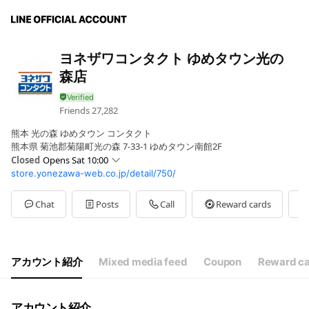
ヨネザワコンタクト ゆめタウン光の
森店
Friends
27,282
熊本 光の森 ゆめタウン コンタクト
熊本県 菊池郡菊陽町光の森 7-33-1 ゆめタウン南館2F
Closed
Opens Sat 10:00
store.yonezawa-web.co.jp/detail/750/
Mon
10:00 - 20:00
Tue
10:00 - 20:00
Wed
10:00 - 20:00
Chat
Posts
Call
Reward cards
Thu
10:00 - 20:00
Fri
10:00 - 20:00
Sat
10:00 - 21:00
Sun
10:00 - 21:00
アカウント紹介
Mixed media feed
Coupon
Reward c
【眼科】10:00～12:00/14:00～17:30
アカウント紹介