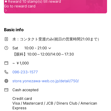
Basic info
水：コンタクト受渡のみ(祝日の営業時間21:00まで）
Sat
10:00 - 21:00
【眼科】10:00～12:00/14:00～17:30
~ ￥1,000
096-233-1577
store.yonezawa-web.co.jp/detail/750/
Cash accepted
Credit card
Visa / Mastercard / JCB / Diners Club / American
Express