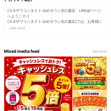
[ヨネザワコンタクト ゆめタウン光の森店 LINE@ページ
へようこそ♪]
[ヨネザワコンタクト ゆめタウン光の森店]では、お客様に
不安なくご利用いただけるようにさまざまな「安心」をご
...
See more
用意しています。
【ヨネザワコンタクト基本姿勢】
◇コンタクトレンズを通じて、地域の皆様の健康で豊か
な”視生活”の実現に貢献します。
Mixed media feed
See more
◇安心保障 処方有効期限内の交換は、無料です。（最高
１年間） ◇コンタクトレンズは、高度医療機器（クラス
Ⅲ）になり、使用にあたっては医師の指示に従って、定期
診察をお薦めします。
[LINE@お友だち限定価格]もご準備しております。ご来店
お待ちしております♪