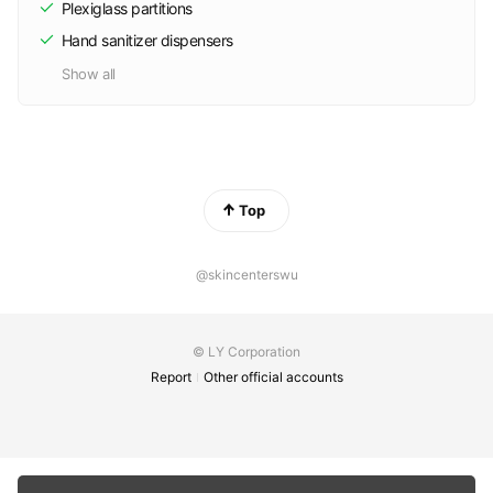
Plexiglass partitions
Hand sanitizer dispensers
Show all
Top
@skincenterswu
© LY Corporation
Report
Other official accounts