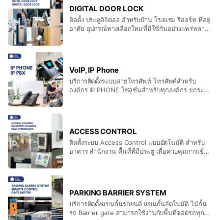
DIGITAL DOOR LOCK
ติดตั้ง ประตูดิจิตอล สำหรับบ้าน โรงแรม รีสอร์ท ที่อยู่
อาศัย อุปกรณ์ทางเลือกใหม่ที่มีใช้กันอย่างแพร่หลาย
และกำลังเป็นอุปกรณ์ที่สำคัญของบ้านในยุค New
Normal ตัวเลือกในการใช้ชีวิตสมัยใหม่ สร้าง Life
Style ในแบบที่ใช่
VoIP, IP Phone
บริการติดตั้งระบบสายโทรศัพท์ โทรศัพท์สำหรับ
องค์กร IP PHONE โซลูชั่นสำหรับทุกองค์กร ยกระดับ
การสื่อสารให้ล้ำสมัยแบบไร้สาย เพื่อธุรกิจยุคใหม่ ไม่
พลาดทุกการติดต่อ ตอบโจทย์ทุกธุรกิจ ราคาคุ้มค่า
ACCESS CONTROL
ติดตั้งระบบ Access Control แบบอัตโนมัติ สำหรับ
อาคาร สำนักงาน พื้นที่ที่มีประตู เพื่อควบคุมการเข้า-
ออก เปลี่ยนทั้งออฟฟิศให้เป็นระบบอัตโนมัติ ยกระดับ
ธุรกิจด้วยโซลูชันเฝ้าระวังและรักษาความปลอดภัยที่ดี
ที่สุด Access Control System เป็นระบบป้องกัน
บุคคลภายนอกเข้ามาแอบแฝงในสถานที่เชิงพาณิชย์
PARKING BARRIER SYSTEM
สามารถเชื่อมต่อควบคู่กับกล้องวงจรปิดไว้ตรวจดู รูป
บริการติดตั้งแขนกั้นรถยนต์ แขนกั้นอัตโนมัติ ไม้กั้น
ร่าง และพฤติกรรมผู้คน และคอยบันทึกการเข้า-ออก
รถ Barrier gate สามารถใช้งานกับพื้นที่จอดรถทุก
ของอัตราจำนวนคนในการเข้าสถานที่นั้นๆในแต่ละ