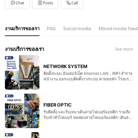
Tue
09:30 - 17:00
Chat
Posts
Call
Wed
09:30 - 17:00
Thu
09:30 - 17:00
Fri
09:30 - 17:00
Sat
09:30 - 17:00
งานบริการของเรา
FAQ
Social media
Mixed media feed
งานบริการของเรา
See more
NETWORK SYSTEM
ติดตั้งระบบ อินเตอร์เน็ต Internet LAN , WIFI สำรวจ
หน้างาน ออกแบบติดตั้งวางระบบ ตามหอพัก โรงแรม
รีสอร์ท สำนักงาน
FIBER OPTIC
รับติดตั้ง เเละรับเหมาเดินสายไฟเบอร์ออฟติก รวมถึง
รับเข้าหัวไฟเบอร์ ทดสอบสายไฟเบอร์ออฟติก เดินสาย
อินเทอร์เน็ต