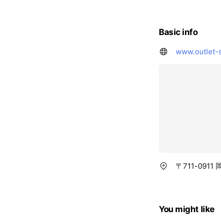
Basic info
www.outlet-
〒711-091
You might like