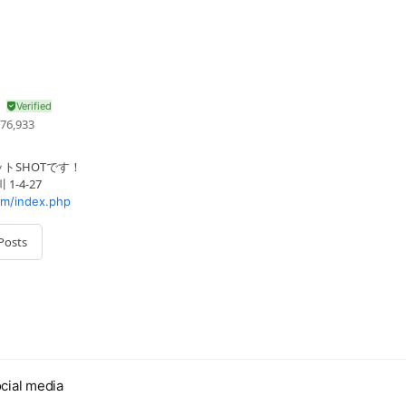
76,933
トSHOTです！
-4-27
om/index.php
Posts
cial media