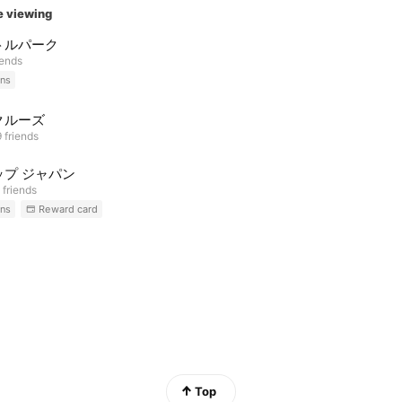
e viewing
トルパーク
iends
ns
クルーズ
 friends
ップ ジャパン
 friends
ns
Reward card
Top