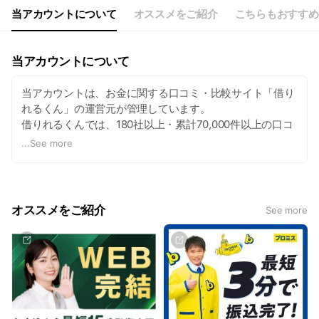
当アカウントについて
オススメをご紹介
こちらもおすすめ
当アカウントについて
当アカウントは、お金に関する口コミ・比較サイト「借り
れるくん」の運営元が管理しています。
借りれるくんでは、180社以上・累計70,000件以上の口コ
ミデータをもとに、今すぐお金が必要な方に向けた借入れ
...
See more
の選択肢を比較・紹介しています。
なお、当アカウントはアフィリエイトプログラムを利用し
ており、掲載しているサービスの一部には、広告収益を得
て紹介しているものが含まれます。
オススメをご紹介
See more