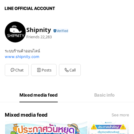
Shipnity
Friends
22,283
ระบบร้านค้าออนไลน์
www.shipnity.com
Chat
Posts
Call
Mixed media feed
Basic info
Mixed media feed
See more