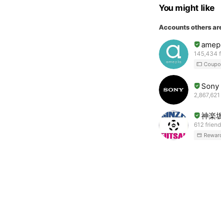
You might like
Accounts others ar
ame
145,434 f
Coupo
Sony 
2,867,621
神楽
612 frien
Rewar