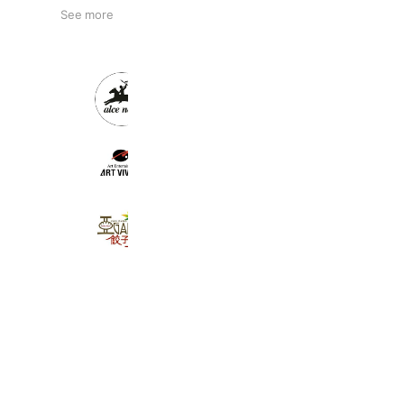
See more
アルチェネロ｜Alce Nero
5,467 friends
アールビバン株式会社
187,089 friends
アジアン屋台バル アガリコ餃子楼 浦
2,855 friends