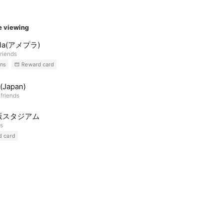
e viewing
pla(アメプラ)
riends
ns
Reward card
(Japan)
 friends
坂スタジアム
ds
d card