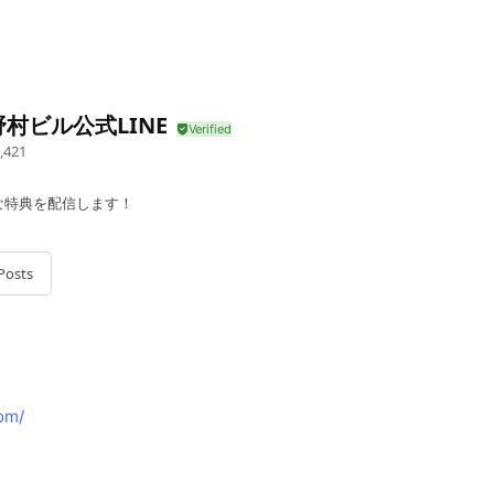
村ビル公式LINE
,421
な特典を配信します！
Posts
om/