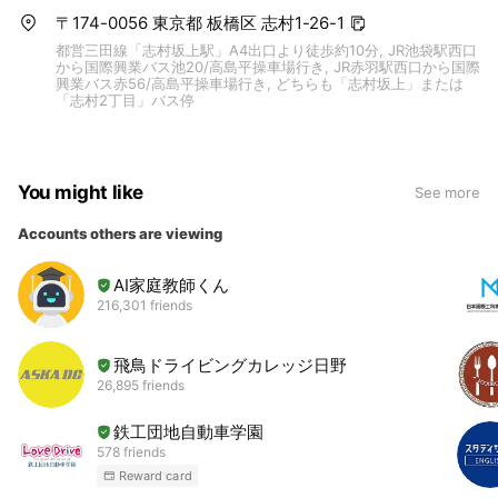
〒174-0056 東京都 板橋区 志村1-26-1
都営三田線「志村坂上駅」A4出口より徒歩約10分, JR池袋駅西口
から国際興業バス池20/高島平操車場行き, JR赤羽駅西口から国際
興業バス赤56/高島平操車場行き, どちらも「志村坂上」または
「志村2丁目」バス停
You might like
See more
Accounts others are viewing
AI家庭教師くん
216,301 friends
飛鳥ドライビングカレッジ日野
26,895 friends
鉄工団地自動車学園
578 friends
Reward card