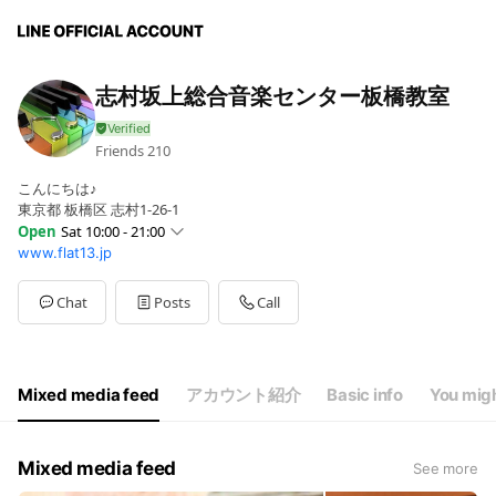
志村坂上総合音楽センター板橋教室
Friends
210
こんにちは♪
東京都 板橋区 志村1-26-1
Open
Sat 10:00 - 21:00
www.flat13.jp
Sun
10:00 - 21:00
Mon
10:00 - 21:00
Tue
10:00 - 21:00
Chat
Posts
Call
Wed
10:00 - 21:00
Thu
10:00 - 21:00
Fri
10:00 - 21:00
Sat
10:00 - 21:00
Mixed media feed
アカウント紹介
Basic info
You migh
Mixed media feed
See more