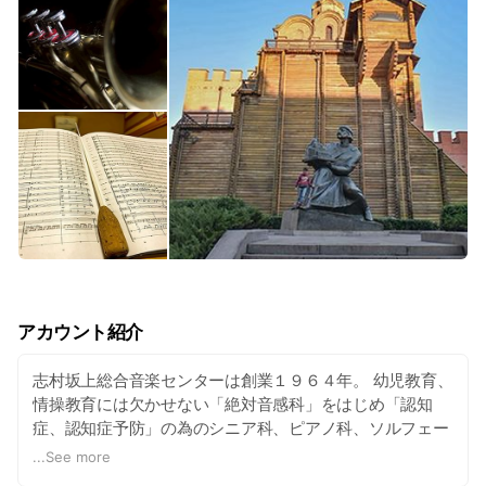
アカウント紹介
志村坂上総合音楽センターは創業１９６４年。 幼児教育、
情操教育には欠かせない「絶対音感科」をはじめ「認知
症、認知症予防」の為のシニア科、ピアノ科、ソルフェー
ジュ科、フルート科、バイオリン科、声楽科など、多彩な
...
See more
カリキュラムを併せ持つ「総合音楽教室」です。 無料体験