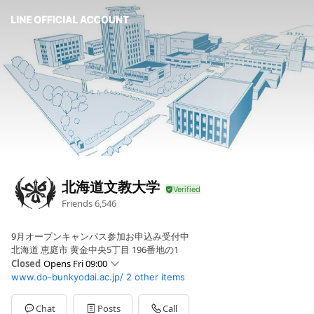
北海道文教大学
Friends
6,546
9月オープンキャンパス参加お申込み受付中
北海道 恵庭市 黄金中央5丁目 196番地の1
Closed
Opens Fri 09:00
www.do-bunkyodai.ac.jp/
2 other items
Sun
Closed
Mon
09:00 - 17:30
Tue
09:00 - 17:30
Chat
Posts
Call