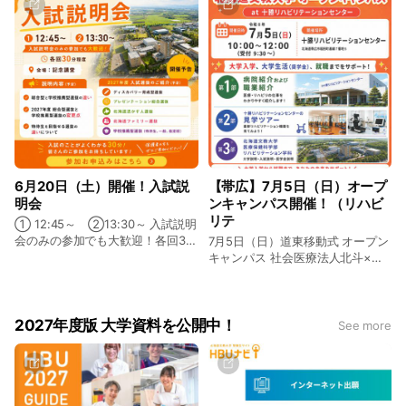
個別相談会 「プレゼンのコツを教
えます！」
6月20日（土）開催！入試説
【帯広】7月5日（日）オープ
明会
ンキャンパス開催！（リハビ
リテ
① 12:45～ ②13:30～ 入試説明
会のみの参加でも大歓迎！各回30
7月5日（日）道東移動式 オープン
分程度 ■会場 ：記念講堂 開催予
キャンパス 社会医療法人北斗×北
告 ・総合型と学校推薦型選抜の違
海道文教大学 共同でオープンキャ
い ・2027年度 総合型選抜と学校
ンパスを開催！ 進路に迷っている
推薦型選抜の変更点 Lディスカバ
方、医療・リハビリの仕事に興味
リー育成型選抜、プレゼンテーシ
がある方、ぜひご参加ください！
2027年度版 大学資料を公開中！
See more
ョン総合選抜、北海道活かす人選
■対象学科 医療保健科学部 リハ
抜、北海道ファミリー選抜、学校
ビリテーション学科（ 理学療法学
推薦型選抜（特待生、一般、指定
専攻/ 作業療法学専攻） ■開催日
校） ・特待生を目指せる選抜の違
程 2026年7月5日（日）10:00～
いについて
12:00（受付9:30）～） ■開催場