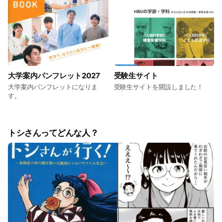
所 十勝リハビリテーションセンタ
ー（北海道帯広市稲田町基線２
−１） ■実施内容 ○第1部：病院紹
介及び職業紹介 医療・リハビリの
仕事をわかりやすく紹介します！
○第2部：十勝リハビリテーション
センターの見学ツアー 最新のリハ
ビリテーション機器を見てみよ
大学案内パンフレット2027
受験生サイト
う！ ○第3部：北海道文教大学 医
大学案内パンフレットになりま
受験生サイトを開設しました！
療保健科学部 リハビリテーション
す。
学科 大学説明・入試説明・奨学金
説明
トシさんってどんな人？