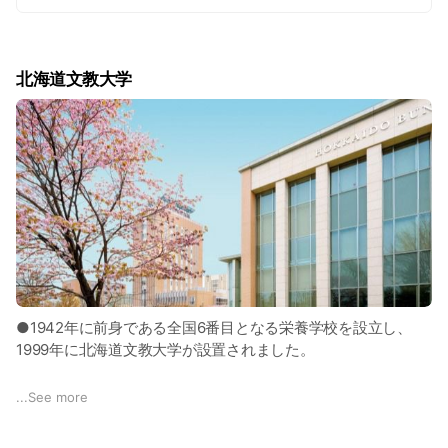
https://www.do-bunkyodai.ac.jp/access
北海道文教大学
●1942年に前身である全国6番目となる栄養学校を設立し、
1999年に北海道文教大学が設置されました。
●ガーデニングの街として知られる緑豊かな恵庭市に建つキャ
...
See more
ンパスの周辺は落ち着いた環境が整っています。