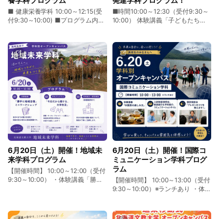
養学科プログラム
発達学科プログラム！
■ 健康栄養学科 10:00～12:15(受
■時間10:00～12:30（受付9:30～
付9:30～10:00) ■プログラム内容
10:00） 体験講義「子どもたちと
・体験講義「水分補給は液体だけ
のふれ合い」附属幼稚園にバスで
じゃない？カラフルゼリーで水分
向かいます！ 保幼系「幼児教育・
補給」 L水分は液体で摂取するも
保育について」 小学校系「保幼小
のと考えがちですが、液体として
都の連携について」 ・個別相談
摂取できる量には限界がありま
す。では、十分な量を飲めない場
合、どのように水分補給を行えば
よいのでしょうか？今回のプログ
ラムでは、デザートとして親しま
れている「ゼリー」に着目し、ス
ポーツと食品の両面から水分補給
との関わりについて学びます。ゼ
リーの調理に加え、バタフライピ
ーを用いたpHによる色の変化の実
6月20日（土）開催！地域未
6月20日（土）開催！国際コ
験も行います。 ・2027北海道文教
来学科プログラム
ミュニケーション学科プログ
大学入試の説明 ・個別（入試）相
ラム
談会＆在学生トーク
【開催時間】 10:00～12:00（受付
9:30～10:00） ・体験講義「勝手
【開催時間】 10:00～13:00（受付
に地域自慢」ミニワークショップ
9:30～10:00）※ランチあり ・体験
・「今日だから聞ける、大学生
講義「中国茶の楽しみ方」 ・入試
活」学生プログラム ・学科紹介、
制度説明会、教員紹介＆学科紹
個別相談（保護者向け）
介、コミュニケーションタイム ・