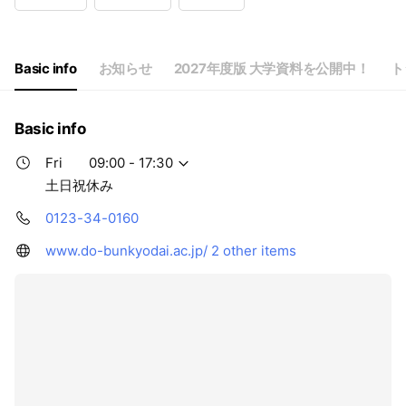
Wed
09:00 - 17:30
Thu
09:00 - 17:30
Fri
09:00 - 17:30
Sat
Closed
Basic info
お知らせ
2027年度版 大学資料を公開中！
ト
土日祝休み
Basic info
Fri
09:00 - 17:30
土日祝休み
0123-34-0160
www.do-bunkyodai.ac.jp/
2 other items