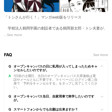
「トシさんが行く！」マンガweb版をリリース
学校法人鶴岡学園の創設者である鶴岡新太郎・トシ夫妻が、
幾多の困難を乗り越えながら並々ならぬ情熱と努力を教育に捧
...
See more
げた物語を、時代背景を踏まえながら読みやすいマンガとコラ
ムで構成した「トシさんが行く！」を、昨年9月15日に北海道
文教大学出版会 第１号の書籍として出版致しましたが、この
FAQ
See more
たび同誌のマンガを抽出したweb版をリリースいたしました。
Q
オープンキャンパスの日に私用が入ってしまったためキャ
以下リンクバナーからどなたでもアクセスできますので、この
ンセルしたいのですが。
機会にぜひご覧ください。
A
1日前の土曜日、当日のオープンキャンパス欠席連絡は電
話やメールともに不要です。マイページにログイン後ご自
https://saas.actibookone.com/content/detail?
身で「予約をキャンセルする」をタップし完了してくださ
い。
param=eyJjb250ZW50TnVtIjoxNTEwOTN9&detailFlg=0&pNo
=1
Q
オープンキャンパス当日、自家用車で来学したいのです
が。
Q
スマートフォンからでも出願は出来ますか？