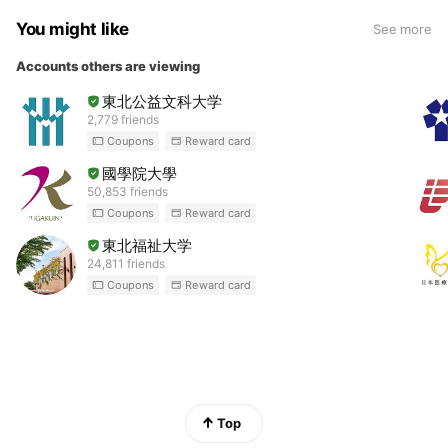
●北海道の空の玄関である、新千歳空港からJR快速で12分、北
You might like
See more
海道の中心部の札幌駅から24分の好立地に本学はございま
す。
Accounts others are viewing
●３学部７学科2専攻で構成され、「地域創成」「栄養」「教
東北公益文科大学
養・語学・コミュニケーション」「リハビリ」「保育・教育」
2,779 friends
「看護」の分野を、実学を重視した教育で職業人を育成してい
Coupons
Reward card
ます。
國學院大學
50,853 friends
●「人間科学部」健康栄養学科、こども発達学科、地域未来学
Coupons
Reward card
科（2024年4月開設）
東北福祉大学
●「国際学部」国際教養学科、国際コミュニケーション学科
24,811 friends
●「医療保健科学部」看護学科、リハビリテーション学科（理
Coupons
Reward card
学療法学専攻/作業療法学専攻）
●2024年4月には地域未来学科を開設いたします。
地域未来学科では地域社会と連携した実学教育をもとよりキャ
ンパスを飛び出して地域社会を学びのフィールドに未来への可
能性を拓くために地域の人々と一緒に課題を発見、解決しま
Top
す。