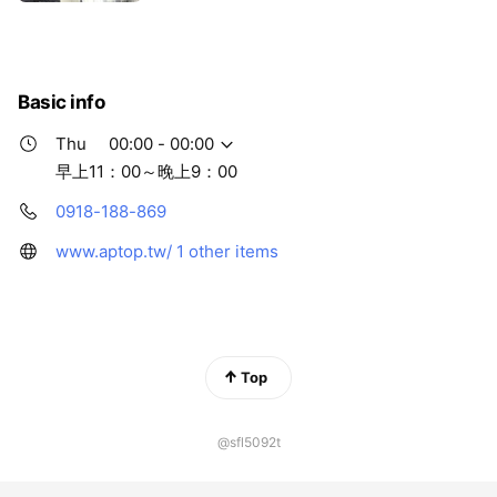
Basic info
Thu
00:00 - 00:00
早上11：00～晚上9：00
0918-188-869
www.aptop.tw/
1 other items
Top
@sfl5092t