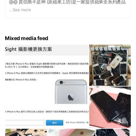
@@ 賈伯斯不是神 (原蘋果工坊)是一家提供蘋果全系列產品
的實體工作室，在南部已成立多年，秉持著服務全台灣、提
...
See more
供比蘋果白金經銷商更多的服務，來服務大家。 蝦皮和雅
虎、露天的拍賣是近十年的服務指標，我們這十年來都達近
100％的好評，服務、技術，無可比擬 可以參考我們的賣場
評價：
Mixed media feed
蝦皮（滿五星好評)
https://shopee.tw/lyh2yrt2
露天（破萬分）
http://mybid.ruten.com.tw/credit/point?
applesaler
雅虎（近萬分）
https://tw.bid.yahoo.com/rating/Y4182518044/listing
官網(從此下單更優惠)
https://www.aptop.tw/