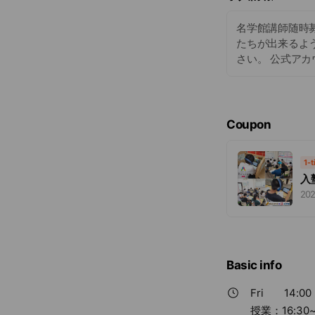
名学館講師随時
たちが出来るよ
さい。 公式アカ
Coupon
1-
入
202
Basic info
Fri
14:00 
授業：16:3