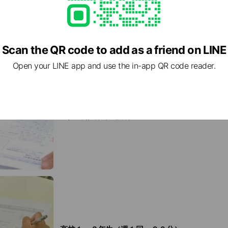
Scan the QR code to add as a friend on LINE
Open your LINE app and use the in-app QR code reader.
中学３年（週３回・各１２０分）
32,670円／月（５教科）