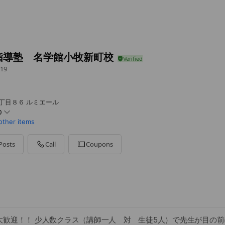
指導塾 名学館小牧新町校
19
１丁目８６ ルミエール
0
other items
Posts
Call
Coupons
30（月、日、祝はお休み）
大歓迎！！ 少人数クラス（講師一人 対 生徒5人）で先生が目の