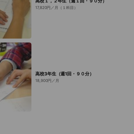
高校１，２年生（週１回・９０分）
17,820円／月（１科目）
高校3年生（週1回・９０分）
18,900円／月