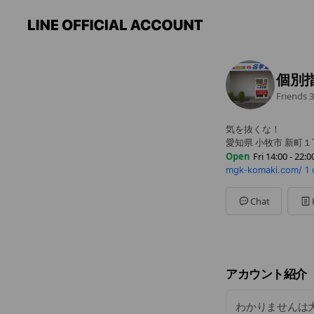
個別
Friends
3
気を抜くな！
愛知県 小牧市 新町
Open
Fri 14:00 - 22:0
mgk-komaki.com/
1 
Sun
Closed
Mon
Closed
Tue
14:00 - 22:00
Chat
Wed
14:00 - 22:00
Thu
14:00 - 22:00
Fri
14:00 - 22:00
Sat
14:00 - 22:00
授業：16:30~21:
アカウント紹介
わかりませんは