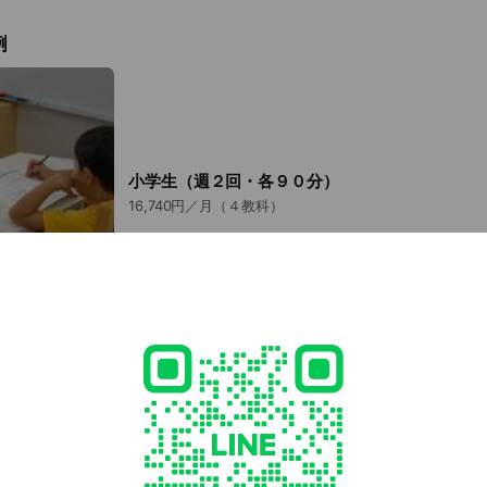
例
小学生（週２回・各９０分）
16,740円／月（４教科）
中学１，２年（週２回・各１２０分）
21,333円／月（５教科）