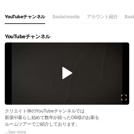
YouTubeチャンネル
Social media
アカウント紹介
Basi
YouTubeチャンネル
v
i
d
e
o
クリエイト伸のYouTubeチャンネルでは
新築や暮らし始めて数年が経ったOB様のお家を
ルームツアーでご紹介しております。
施工写真ではわからない、細部までご紹介して
...
See more