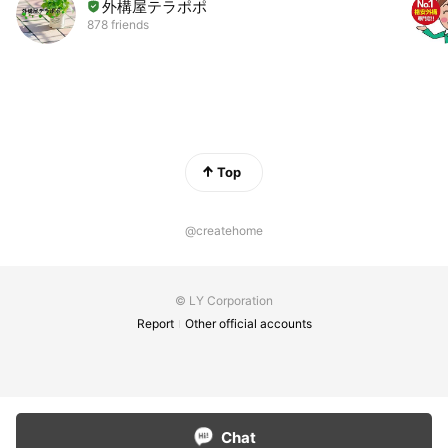
外構屋テラポポ
878 friends
Top
@createhome
© LY Corporation
Report
Other official accounts
Chat