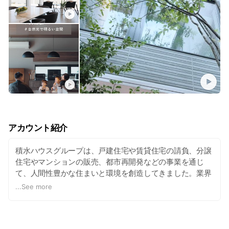
アカウント紹介
積水ハウスグループは、戸建住宅や賃貸住宅の請負、分譲
住宅やマンションの販売、都市再開発などの事業を通じ
て、人間性豊かな住まいと環境を創造してきました。業界
初の累積建築戸数２００万戸を達成した住宅のリーディン
...
See more
グカンパニーとしてこれからも社会的責任を果たし、サス
テナブル社会の構築に寄与したいと考えています。
⇒
http://bit.ly/2Bw2AYG?openExternalBrowser=1