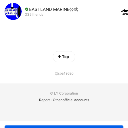
EASTLAND MARINE公式
335 friends
Top
@sba1962o
© LY Corporation
Report
Other official accounts