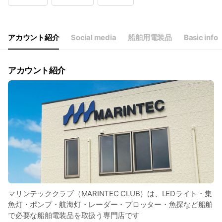
Wed
09:30 - 17:00
Thu
09:30 - 17:00
Fri
09:30 - 17:00
Sat
Closed
アカウント紹介
Social media
船舶用電装品
Basic info
アカウント紹介
マリンテッククラブ（MARINTEC CLUB）は、LEDライト・集
魚灯・ポンプ・航海灯・レーダー・プロッター・魚探など船舶
で必要な船舶電装品を取扱う専門店です