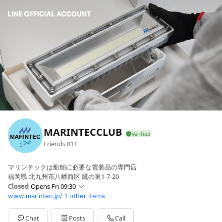
MARINTECCLUB
Friends
811
マリンテックは船舶に必要な電装品の専門店
福岡県 北九州市八幡西区 鷹の巣1-7-20
Closed
Opens Fri 09:30
www.marintec.jp/
1 other items
Sun
Closed
Mon
09:30 - 17:00
Tue
09:30 - 17:00
Chat
Posts
Call