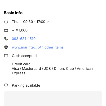
Basic info
Thu
09:30 - 17:00
~ ￥1,000
093-631-1510
www.marintec.jp/
1 other items
Cash accepted
Credit card
Visa / Mastercard / JCB / Diners Club / American
Express
Parking available