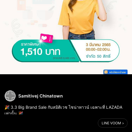
Samitivej Chinatown
🎉 3.3 Big Brand Sale กับสมิติเวช ไชน่าทาวน์ เฉพาะที่ LAZADA
เท่านั้น 🎉
โปรแกรมตรวจสุขภาพแพ็กขายดี ลดจัดเต็ม ลดแล้วลดอีก!
LINE VOOM
⭐️ Basic Check up ลดจัดเต็ม จาก 6,485 บาท เหลือ 1,680 บาท