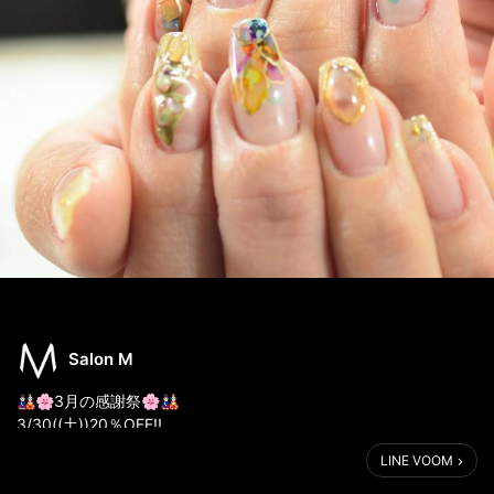
Salon M
🎎🌸3月の感謝祭🌸🎎
3/30((土))20％OFF!!
❤ポイント２倍!!❤
LINE VOOM
最新ネイルがお得にお楽しみ頂けます😊❣️
続々と春ネイルをされる方増えてますよー🌸🐝