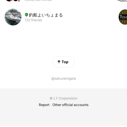
釣船よいちょまる
122 friends
Top
@sakuraniigata
© LY Corporation
Report
Other official accounts