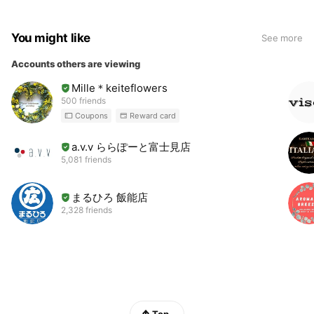
ワークショップなど、お知らせはinstagram、公式LINEに
てご覧ください。 地元生産のお花を使ったワークショップ
You might like
See more
やイベント『はなばたけのはじまり』主催しています。
予約なしで来店可能なフリーオープン日はinstagramにて
Accounts others are viewing
お知らせしています。
Mille＊keiteflowers
500 friends
Coupons
Reward card
a.v.v ららぽーと富士見店
5,081 friends
まるひろ 飯能店
2,328 friends
Top