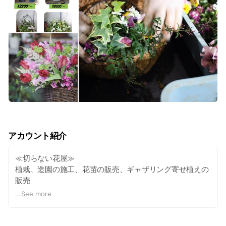
アカウント紹介
≪切らない花屋≫
植栽、造園の施工、花苗の販売、ギャザリング寄せ植えの
販売
ナチュラルテイストな花屋です。
...
See more
個人店のため施工で外出など多く、予約制にて営業してい
ます。
大人気ギャザリングのワークショップやドライフラワーの