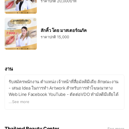
ราคาปกติ 20,000บาท
สักคิ้ว โดย มาสเตอร์ณภัค
ราคาปกติ 15,000
งาน
รับสมัครพนักงาน ตำแหน่ง เจ้าหน้าที่สื่อมัลติมีเดีย ลักษณะงาน
- เสนอ Idea ในการทำ Artwork สำหรับการทำโฆษณาทาง
Web Line Facebook YouTube - ตัดต่อVDO ทำมัลติมีเดียได้
งานสื่อออนไลน์ พร้อมใส่ภาพและเสียง ลงเอฟเฟ็ก - ออกแบบ
...
See more
งาน Graphic ต่างๆ ของแบรนด์ สอบถามโทร 093-553-6935
Thailand Beauty Center
See more