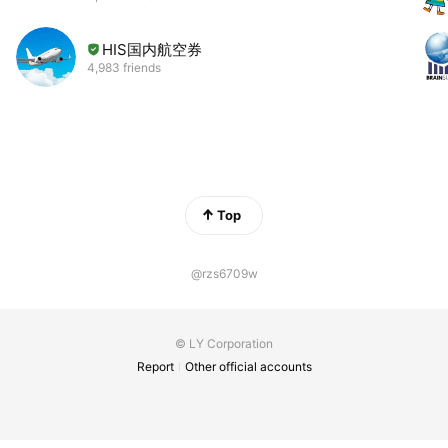
HIS国内航空券
4,983 friends
Top
@rzs6709w
© LY Corporation
Report
Other official accounts