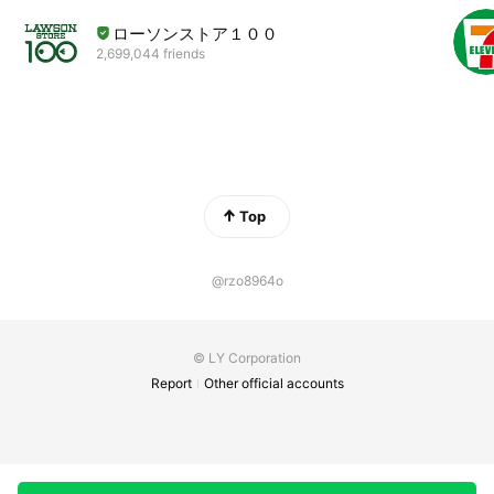
ローソンストア１００
2,699,044 friends
Top
@rzo8964o
© LY Corporation
Report
Other official accounts