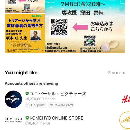
You might like
See more
Accounts others are viewing
ユニバーサル・ピクチャーズ
15,270,809 friends
Coupons
Reward card
KOMEHYO ONLINE STORE
618,464 friends