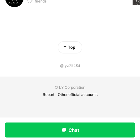
531 friends
Top
@ryz7528d
© LY Corporation
Report
Other official accounts
Chat