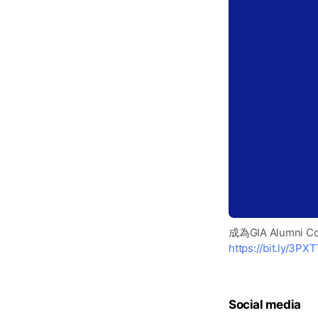
成為GIA Alumni C
https://bit.ly/3PX
Social media