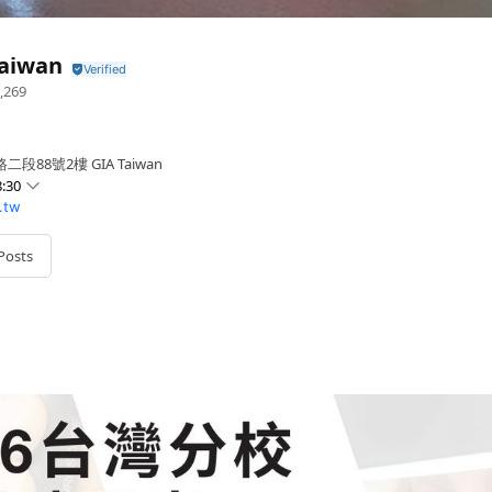
Taiwan
,269
88號2樓 GIA Taiwan
:30
.tw
Posts