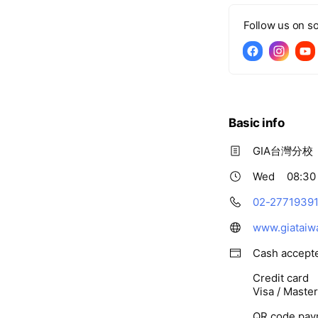
Follow us on so
Basic info
GIA台灣分校
Wed
08:30 
02-2771939
www.giataiw
Cash accept
Credit card
Visa / Maste
QR code pay