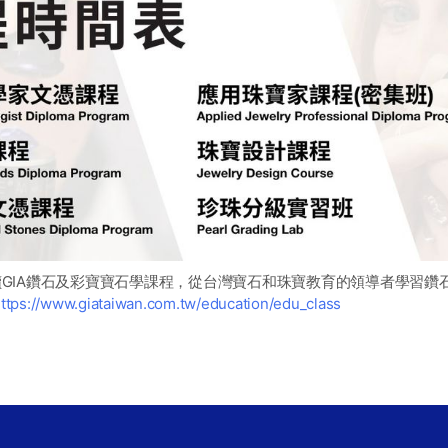
讀GIA鑽石及彩寶寶石學課程，從台灣寶石和珠寶教育的領導者學習鑽
ttps://www.giataiwan.com.tw/education/edu_class