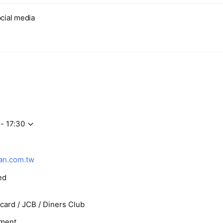
cial media
- 17:30
1
an.com.tw
ed
rcard / JCB / Diners Club
ment