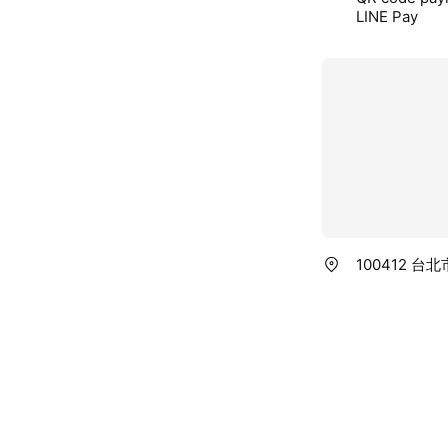
LINE Pay
100412 台