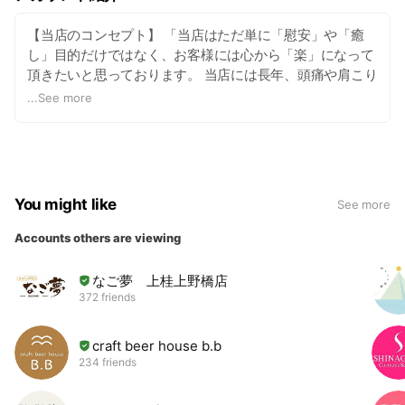
【当店のコンセプト】 「当店はただ単に「慰安」や「癒
し」目的だけではなく、お客様には心から「楽」になって
頂きたいと思っております。 当店には長年、頭痛や肩こり
でお悩みの方が多数ご来店されておられます。そのような
...
See more
方に私の施術で「楽」になって頂き、仕事や家事、プライ
ベートまでも楽しく、笑顔で充実した毎日を過ごして頂き
たくて、日々施術にあたっています。 その為には、単に押
すや揉むという事だけでなく、必要に応じてストレッチや
筋肉の調整、また姿勢や日常生活、ストレッチなどのアド
You might like
See more
バイスをさせて頂いております。 その場限りの対処だけで
なく、根本から「楽」になって頂きたいのです。その思い
Accounts others are viewing
は他のサロンさんに負ける事はありません！ 暑苦しい？
(笑)かもしれませんが、一人一人責任を持ってしっかりと
なご夢 上桂上野橋店
健康促進のお手伝いをさせて頂きます。 1F店舗は明るく
372 friends
「洋」な雰囲気。無垢材を主に使用し、木の温かみ、匂い
を感じて頂けます。マッサージ屋さんらしくないオシャレ
craft beer house b.b
な空間になっています。 2F店舗は落ち着いた「和」の雰
234 friends
囲気。床には畳を使用し、壁には珪藻土を使用していま
す。 1F、2F共に何時間でもいたくなるような空