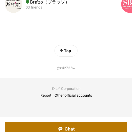
Bra'zo（ブラッソ）
間・・・。そんな空間創りを目指しております。 予約状況
63 friends
にもよりますが、その日の気分に合わせてどちらかお選び
頂く事ができます。 ご希望の方は予約時にお気軽にお申し
付け下さいませ。（受付は1Fでさせて頂きます）
Top
@rxi2736w
© LY Corporation
Report
Other official accounts
Chat