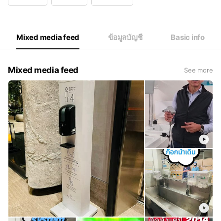
Wed
08:30 - 17:30
Thu
08:30 - 17:30
Fri
08:30 - 17:30
Sat
Closed
Mixed media feed
ข้อมูลบัญชี
Basic info
8:30 - 17:30 น.
Mixed media feed
See more