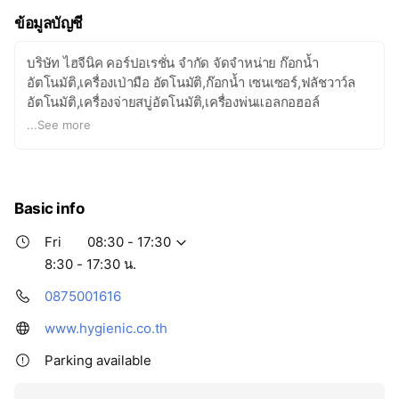
ข้อมูลบัญชี
บริษัท ไฮจีนิค คอร์ปอเรชั่น จำกัด จัดจำหน่าย ก๊อกน้ำ
อัตโนมัติ,เครื่องเป่ามือ อัตโนมัติ,ก๊อกน้ำ เซนเซอร์,ฟลัชวาว์ล
อัตโนมัติ,เครื่องจ่ายสบู่อัตโนมัติ,เครื่องพ่นแอลกอฮอล์
อัตโนมัติ,เครื่องดักแมลง เหมาะสำหรับสถานที่ ที่ต้องการความ
...
See more
สะอาดและปราศจากเชื้อโรค เช่น โรงงานอุตสาหกรรม, โรง
พยาบาล ,โรงแรม ,หน่วยงานราชการ, ห้างสรรพสินค้า, บ้านพัก
อาศัยและสถานที่สาธารณะต่างๆ
Basic info
Fri
08:30 - 17:30
8:30 - 17:30 น.
0875001616
www.hygienic.co.th
Parking available