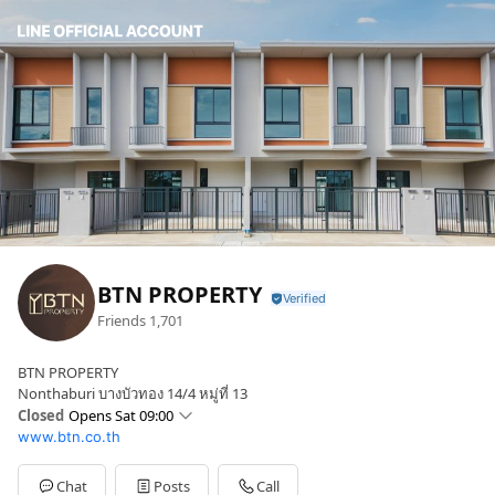
BTN PROPERTY
Friends
1,701
BTN PROPERTY
Nonthaburi บางบัวทอง 14/4 หมู่ที่ 13
Closed
Opens Sat 09:00
www.btn.co.th
Sun
09:00 - 18:00
Mon
09:00 - 18:00
Tue
09:00 - 18:00
Chat
Posts
Call