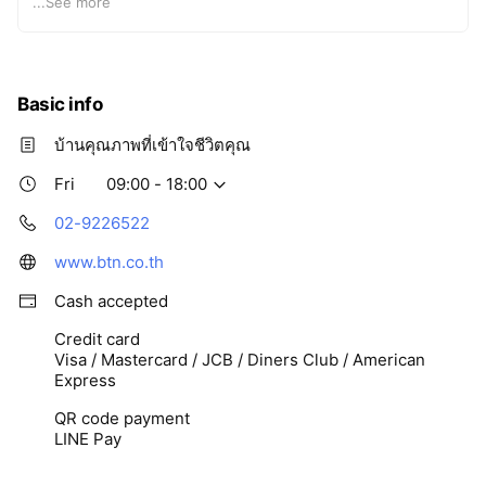
...
See more
บัวทองธานีพาร์ควิลล์ 5 ซึ่งอยู่ติดถนนชัยพฤกษ์ หมู่บ้านบัวทอง
ธานีพาร์ควิลล์ 12 ซึ่งอยู่ใกล้รถไฟฟ้าสายสีม่วงและเซ็นทรัลเว
สเกต บริษัทของเราเปิดดำเนินการมาเป็นระยะเวลากว่า30ปี เรา
มีทีมงานคุณภาพคอยให้บริการ คุณลูกค้าทุกท่านสามารถมอบ
Basic info
ความไว้วางใจในมาตรฐานการก่อสร้างและการรับประกันหลัง
การขาย กับทางโครงการได้ เราขอขอบคุณที่ไว้วางใจ
บ้านคุณภาพที่เข้าใจชีวิตคุณ
+++ความสุขมีระดับกับบัวทองธานี+++
Fri
09:00 - 18:00
02-9226522
www.btn.co.th
Cash accepted
Credit card
Visa / Mastercard / JCB / Diners Club / American
Express
QR code payment
LINE Pay