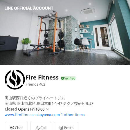
Fire Fitness
Friends
462
岡山駅西口近くのプライベートジム
岡山県 岡山市北区 島田本町1-1-47 テクノ技研ビル2F
Closed
Opens Fri 10:00
www.firefitness-okayama.com
1 other items
Sun
10:00 - 22:00
Mon
10:00 - 22:00
Tue
10:00 - 22:00
Chat
Call
Posts