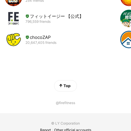
254 friends
フィットイージー 【公式】
796,559 friends
chocoZAP
20,647,405 friends
Top
@firefitness
© LY Corporation
Report
Other official accounts