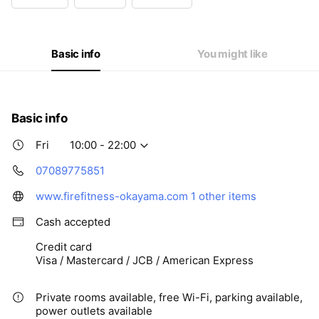
Wed
10:00 - 22:00
Thu
10:00 - 22:00
Fri
10:00 - 22:00
Sat
10:00 - 22:00
Basic info
You might like
Basic info
Fri
10:00 - 22:00
07089775851
www.firefitness-okayama.com
1 other items
Cash accepted
Credit card
Visa / Mastercard / JCB / American Express
Private rooms available, free Wi-Fi, parking available,
power outlets available