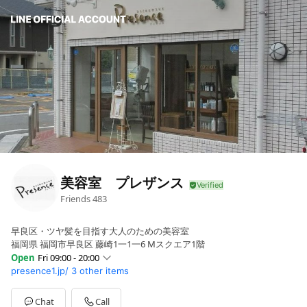
美容室 プレザンス
Friends
483
早良区・ツヤ髪を目指す大人のための美容室
福岡県 福岡市早良区 藤崎1一1一6 Mスクエア1階
Open
Fri 09:00 - 20:00
presence1.jp/
3 other items
Sun
09:00 - 20:00
Mon
Closed
Tue
09:00 - 20:00
Chat
Call