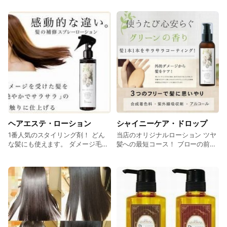
ャンプー 』 ダメージクリアシャ
ンプー エイジングケアシャンプー
ダメージクリアトリートメント の
３種類があります 店内でのシャン
プーに使用しています。 低刺激の
ベビーシャンプーに配合する （ア
ミノ酸系.ヤシ油脂肪酸洗浄成分）
をベースに様々な成分を使って
『 加水分解コラーゲン 』をプ
ラス！ 保湿成分もふんだんに配合
しました。 リンゴ果実培養細胞エ
キスを筆頭に カミツレ花エキス・
ローズマリー葉エキスなど保湿成
ヘアエステ・ローション
シャイニーケア・ドロップ
分を添加しています。
1番人気のスタイリング剤！ どん
当店のオリジナルローション ツヤ
な髪にも使えます。 ダメージ毛に
髪への最短コース！ ブローの前
瞬時に やわらかさと潤いを与え
に、濡れ髪に付けて乾かす だけの
る水トリートメント。 （ウォータ
オリジナル・万能ブローローショ
ートリートメント） 毛髪の水分バ
ン ロング・ショート・パーマ・カ
ランスを整え、手触りのよい髪に
ラーと 髪質を選ばないで使える便
導きます。 ウェーブスタイルの方
利グッズ ドライヤーでサッと乾か
にも噴霧した後にドライすると柔
せば 極上のツヤ感をお約束しま
らかいドライな質感になります。
す！！ 現在、当店で扱うスタ
指通りを良くしたい方は髪質・髪
イリング剤 の中では一番人気商
型を全く選ばずツヤツヤ・サラサ
品です！