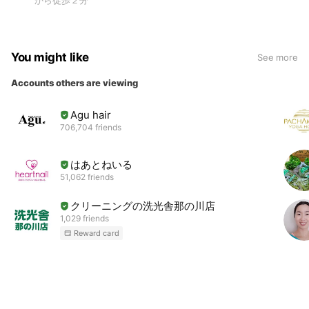
You might like
See more
Accounts others are viewing
Agu hair
706,704 friends
はあとねいる
51,062 friends
クリーニングの洗光舎那の川店
1,029 friends
Reward card