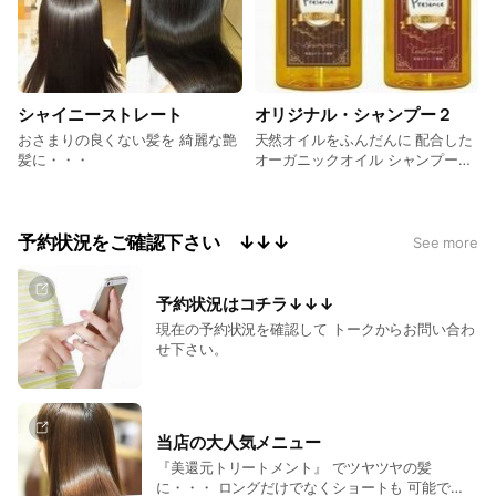
ラに仕上げます！ 濡れ髪にたっぷ
り噴霧して乾かすだけ・・・
シャイニーストレート
オリジナル・シャンプー２
おさまりの良くない髪を 綺麗な艶
天然オイルをふんだんに 配合した
髪に・・・
オーガニックオイル シャンプーと
トリートメント が新発売です。 パ
サつきやすい方に最適です！
予約状況をご確認下さい ↓↓↓
See more
予約状況はコチラ↓↓↓
現在の予約状況を確認して トークからお問い合わ
せ下さい。
当店の大人気メニュー
『美還元トリートメント』 でツヤツヤの髪
に・・・ ロングだけでなくショートも 可能で