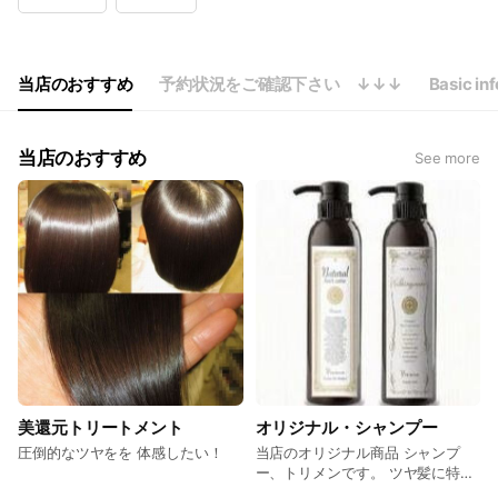
Wed
09:00 - 20:00
Thu
09:00 - 20:00
Fri
09:00 - 20:00
Sat
09:00 - 20:00
当店のおすすめ
予約状況をご確認下さい ↓↓↓
Basic inf
朝9時～夜20時までLINE・メール・電話にて問合せ受付中
当店のおすすめ
See more
美還元トリートメント
オリジナル・シャンプー
圧倒的なツヤをを 体感したい！
当店のオリジナル商品 シャンプ
ー、トリメンです。 ツヤ髪に特化
した当店の 『 ツヤ髪のためのシ