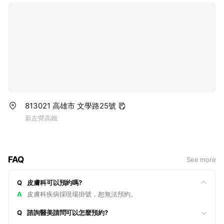
📞 07-5528088
813021 高雄市 文學路25號
新左營高鐵
FAQ
See more
Q
皮膚科可以預約嗎?
A
皮膚科疾病採現場掛號，恕無法預約。
Q
諮詢醫美請問可以怎麼預約?