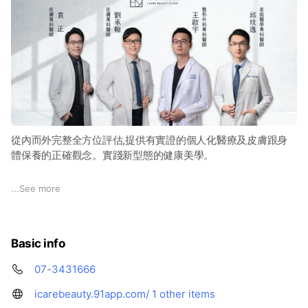
從內而外完整全方位評估,提供有實證的個人化醫療及皮膚跟身
體保養的正確觀念。實踐新型態的健康美學。
▪️皮膚門診 ▪️微整美學
...
See more
▪️光電雷射 ▪️醫美護膚
｜左營店｜
Basic info
📍高雄市左營區文學路 25 號
📞 07-3431666
07-3431666
｜美術店｜
icarebeauty.91app.com/
1 other items
📍高雄市鼓山區美術南二路 23號1樓