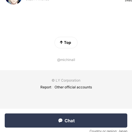
Top
@michinail
© LY Corporation
Report
Other official accounts
Chat
Country or region:
Japan