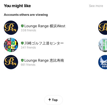
You might like
See more
Accounts others are viewing
Lounge Range 横浜West
338 friends
川崎ゴルフ上達センター
341 friends
Lounge Range 恵比寿南
661 friends
Top