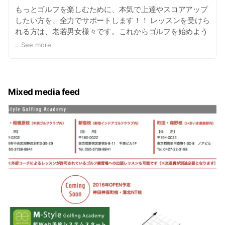
もっとゴルフを楽しむために、本気で上達やスコアアップ
したい方を、全力でサポートします！！ レッスンを受けら
れる方は、老若男女様々です。これからゴルフを始めよう
とされる方、ビギナーの方、競技ゴルファーの方やプロを
...
See more
目指される方まで幅広くいらっしゃいます。 M-Style
Golfing Academy は、レッスンを受けられる方が "何を目
指されているのか？" その目標や想いに一緒になってお応
えすること、実現への方法や状態を示しお手伝いをさせて
Mixed media feed
いただくこと、その全てがプロコーチのゴルフレッスンで
あり、コーチングがあると考えています。 なぜミスショッ
トやエラーが起きるのか？ そしてその「原因と対処方法」
をロジカルにレクチャー致します。そのレッスンの内容は
記録やデータに残し、Webサポート等のアフターフォロー
も充実しています。 レンジレッスン以外に、ラウンドレッ
スン（本コース・ショートコース）、オンコースレッス
ン、ショートゴルフ専科レッスン等、レベルアップへのメ
ニューを豊富にご用意しております。 当アカデミーは「楽
しいゴルフ」と「スコアアップをお約束する」ゴルフアカ
デミーです。