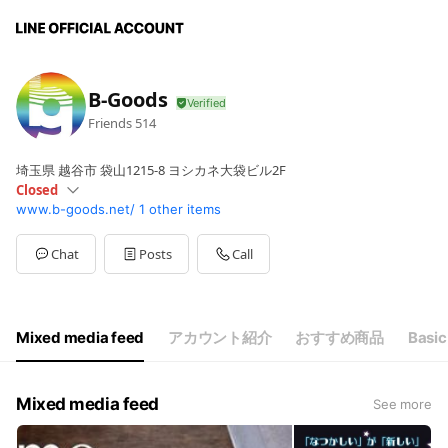
B-Goods
Friends
514
埼玉県 越谷市 袋山1215-8 ヨシカネ大袋ビル2F
Closed
www.b-goods.net/
1 other items
Mon
10:00 - 22:00
Sat
Closed
10:00-22:00
Chat
Posts
Call
Mixed media feed
アカウント紹介
おすすめ商品
Basic
Mixed media feed
See more