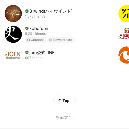
81wind(ハイウインド)
1,675 friends
kobofumi
5,201 friends
Coupons
Reward card
join公式LINE
907 friends
Top
@ruj7311m