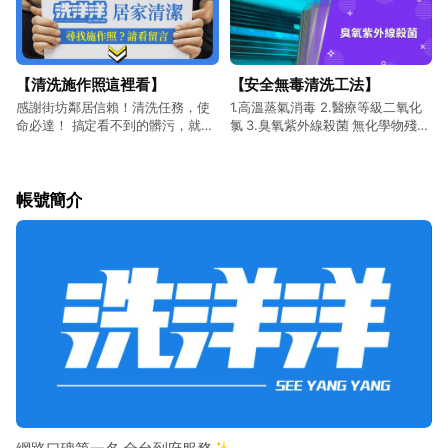
【清洗施作照這裡看】
【安全無毒清洗工法】
感謝街坊鄰居信賴！清洗任務，使
1.高溫蒸氣消毒 2.醫療等級二氧化
命必達！ 搞定看不到的髒污，就交
氯 3.臭氧紫外線殺菌 無化學物殘
給✨️洗洋洋✨️ 「點下方連結連
留，一次洗淨
言」見證能信賴的 施作品質 🔽
帳號簡介