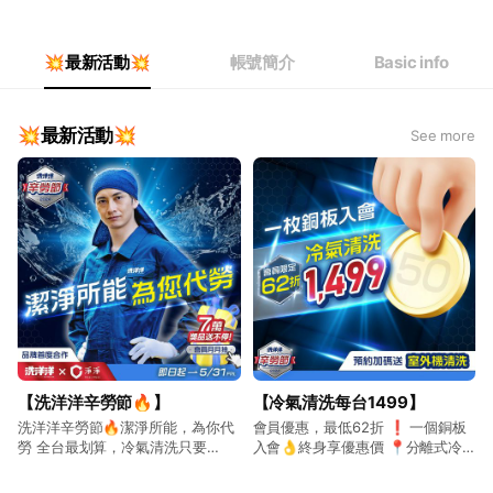
Thu
Open 24 hours
Fri
Open 24 hours
Sat
Open 24 hours
💥最新活動💥
帳號簡介
Basic info
💥最新活動💥
See more
【洗洋洋辛勞節🔥】
【冷氣清洗每台1499】
洗洋洋辛勞節🔥潔淨所能，為你代
會員優惠，最低62折 ❗️ 一個銅板
勞 全台最划算，冷氣清洗只要
入會👌終身享優惠價 📍分離式冷
𝟭𝟰𝟵𝟵 今天預約明天洗，預約再抽7
氣清洗 會員價： $1499/台 (原價
萬好禮 Line好友預約，立即享優惠
$2500）👉現省1,001 📍直立洗衣