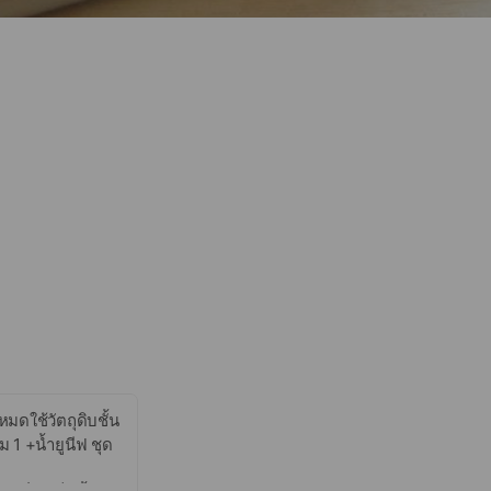
มดใช้วัตถุดิบชั้น
ม 1 +น้ำยูนีฟ ชุด