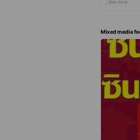
➖➖➖➖➖➖➖➖➖➖➖➖
...
See more
โก้ เพิ่ม 3 บา
➖➖➖➖➖➖➖➖➖➖➖
บึงกุ่ม คันนายา
เปิดทุกวัน ถึง 23
Mixed media fe
นวลจันทร์, ถนนน