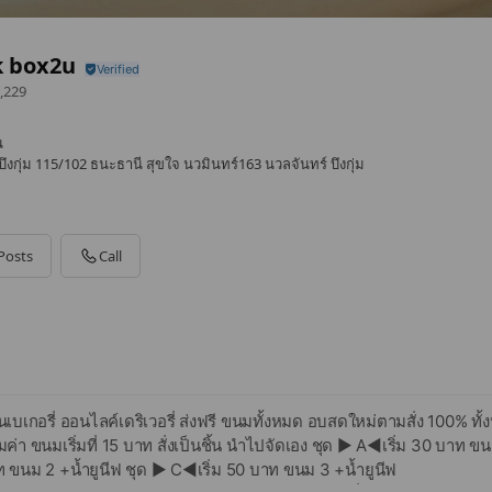
k box2u
,229
น
งกุ่ม 115/102 ธนะธานี สุขใจ นวมินทร์163 นวลจันทร์ บึงกุ่ม
Posts
Call
บเกอรี่ ออนไลค์เดริเวอรี่ ส่งฟรี ขนมทั้งหมด อบสดใหม่ตามสั่ง 100% ทั้งห
้มค่า ขนมเริ่มที่ 15 บาท สั่งเป็นชิ้น นำไปจัดเอง ชุด ▶ A◀เริ่ม 30 บาท ขน
 ขนม 2 +น้ำยูนีฟ ชุด ▶ C◀เริ่ม 50 บาท ขนม 3 +น้ำยูนีฟ