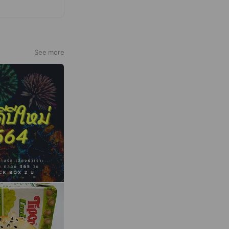
ยนเป็นน้ำทิป
ินปลายทาง
0865681957☎☎
มินทร์ 163, ถนน
See more