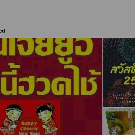
➖➖ ชุดด่วนงานสวดอภิธรรม 3ชั่วโมงพร้อมส่ง ⏩⏩เปลี่
ท⏪⏪ ▶เรายังมีลูกอม+ด้ายแดงพร้อมจำหน่าย2บาท◀
➖➖➖➖➖➖➖ สั่ง 50 กล่องส่งฟรี ไม่ต้องมัดจำ เก็บเง
ว คลองสามวา บางกะปิ มีนบุรี สั่ง 1999 บาท ส่งฟรี 20 กิโลเมตร ☎☎
.00น
https://snackboxshop.wordpress.com
115/102 ธนะธานี, ซอย นว
ed
วมินทร์ 10230