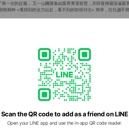
了再一次的征服， 又一山團隊集結業界菁英智慧，共同發揮最深遠眼
樹根精神 <看得到的全力以赴，看不到的加倍付出> 簡單，往往越不簡
，才能在時間沉澱下，彰顯真價值。 又一山建設憑藉著永不妥協的樹根
居所，實現ㄧ生追求。
- 17:30
0(週一~週五)
Scan the QR code to add as a friend on LINE
Open your LINE app and use the in-app QR code reader.