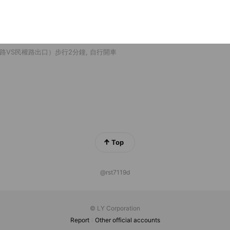
中央路174號2樓
路VS民權路出口）步行2分鐘, 自行開車
Top
@rst7119d
© LY Corporation
Report
Other official accounts