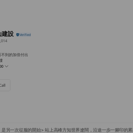
山建設
,014
看不到的加倍付出
樓
00
Call
)
，是另一次征服的開始> 站上高峰方知世界遼闊，沿途一歩一腳印的累