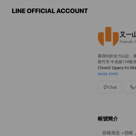
又一
Friends
1
看得到的全力以赴，
新竹市 中央路174號2
Closed
Opens Fri 09:
yiuys.com/
Sun
Closed
Mon
09:00 - 17:30
Tue
09:00 - 17:30
Chat
Wed
09:00 - 17:30
Thu
09:00 - 17:30
Fri
09:00 - 17:30
Sat
Closed
9:00~17:30(週一~週五
帳號簡介
登峰再造 <登峰